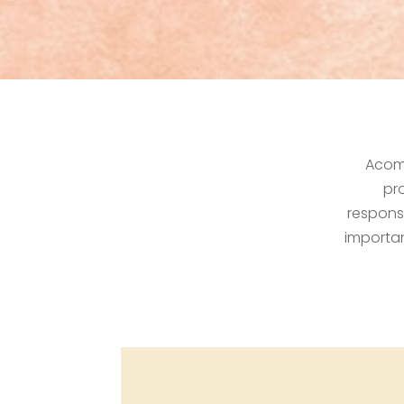
Acomp
pr
respons
importa