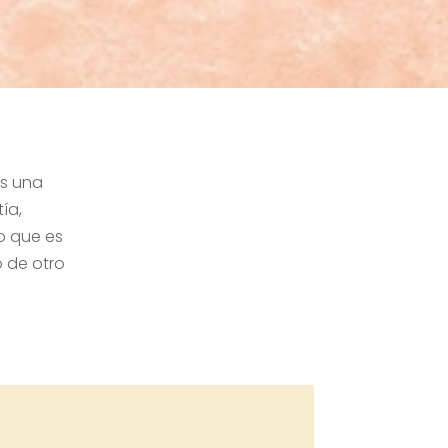
es una
ía,
o que es
 de otro