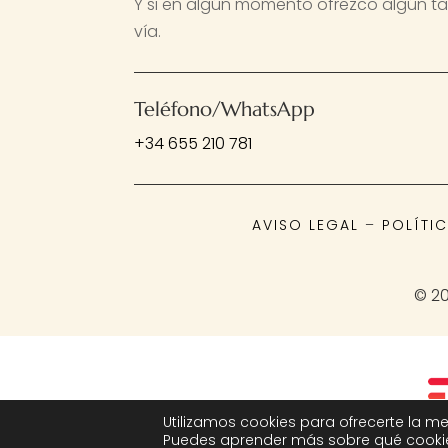
Y si en algún momento ofrezco algún tal
vía.
Teléfono/WhatsApp
+34 655 210 781
AVISO LEGAL
–
POLÍTI
© 20
Utilizamos cookies para ofrecerte la me
Puedes aprender más sobre qué cookies