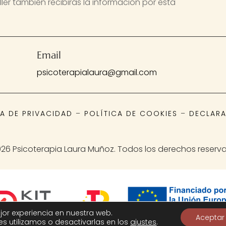
ler también recibirás la información por esta
Email
psicoterapialaura@gmail.com
CA DE PRIVACIDAD
–
POLÍTICA DE COOKIES
–
DECLARA
26 Psicoterapia Laura Muñoz. Todos los derechos reserv
jor experiencia en nuestra web.
Aceptar
 utilizamos o desactivarlas en los
ajustes
.