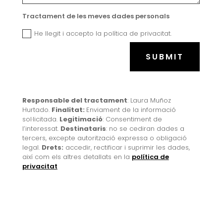
Tractament
Tractament de les meves dades personals
de
He llegit i accepto la política de privacitat.
les
meves
dades
SUBMIT
personals
Responsable del tractament
: Laura Muñoz
Hurtado.
Finalitat:
Enviament de la informació
sol·licitada.
Legitimació
: Consentiment de
l’interessat.
Destinataris
: no se cediran dades a
tercers, excepte autorització expressa o obligació
legal.
Drets:
accedir, rectificar i suprimir les dades,
així com els altres detallats en la
política de
privacitat